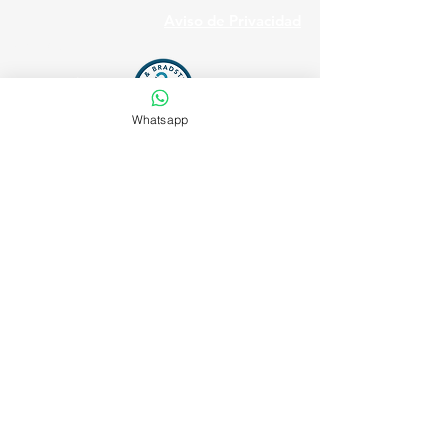
Aviso de Privacidad
Powered By:
Whatsapp
BYW Consulting Services, S.C. - BeAgile® -
Todos los derechos reservados ©
2013-2025
Aviso de Privacidad