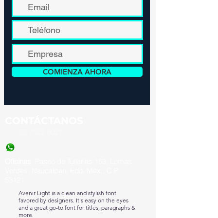
COMIENZA AHORA
CONTÁCTANOS
55
7022 6027
(55) 8531 7396
Oficinas
: Paseo de Tullerías 153, Lomas
Verdes, Naucalpan, Edo. Méx., C.P
53121
Avenir Light is a clean and stylish font
favored by designers. It's easy on the eyes
and a great go-to font for titles, paragraphs &
more.