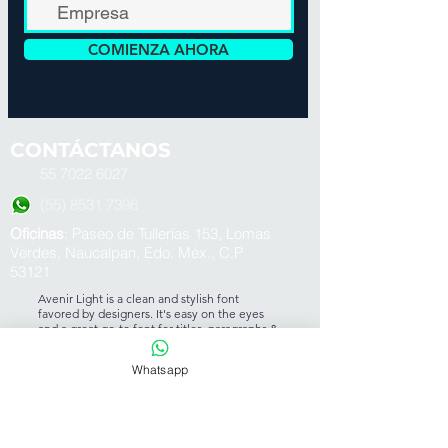
COMIENZA AHORA
CONTÁCTANOS
55
7022 6027
(55) 8531 7396
Oficinas
: Paseo de Tullerías 153, Lomas
Verdes, Naucalpan, Edo. Méx., C.P
53121
Avenir Light is a clean and stylish font
favored by designers. It's easy on the eyes
and a great go-to font for titles, paragraphs &
more.
Aviso de Privacidad
Whatsapp
Powered By: