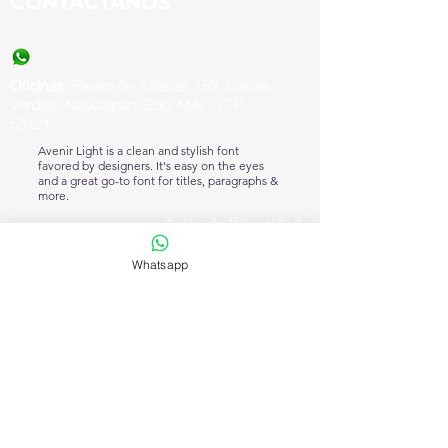
CONTÁCTANOS
55
7022 6027
(55) 8531 7396
Oficinas
: Paseo de Tullerías 153, Lomas
Verdes, Naucalpan, Edo. Méx., C.P
53121
Avenir Light is a clean and stylish font
favored by designers. It's easy on the eyes
and a great go-to font for titles, paragraphs &
more.
Aviso de Privacidad
Powered By:
Whatsapp